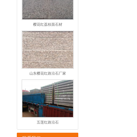
樱花红荔枝面石材
山东樱花红路沿石厂家
五莲红路沿石