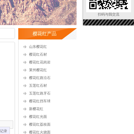
扫码与我交流
樱花红产品
山东樱花红
樱花红石材
樱花红花岗岩
莱州樱花红
樱花红路沿石
五莲红石材
五莲红路牙石
樱花红挡车球
新樱花红
樱花红光面
樱花红荔枝面
 条记录
樱花红火烧面