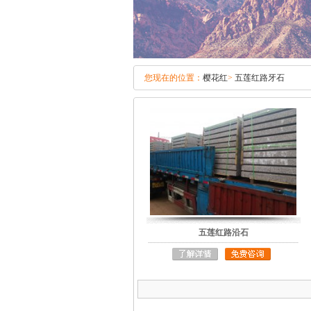
您现在的位置：
樱花红
>
五莲红路牙石
五莲红路沿石