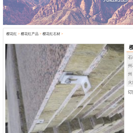
樱花红
>
樱花红产品
>
樱花红石材
>
石
州
州
火
订