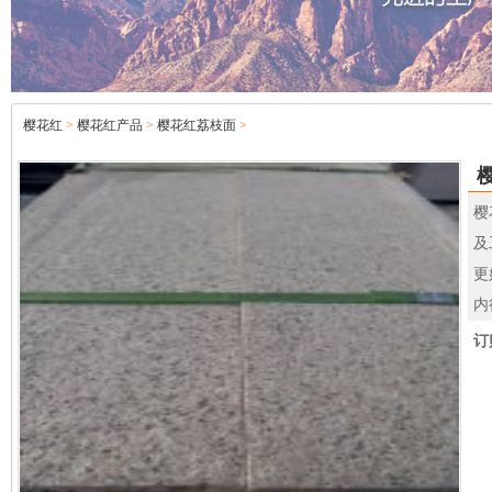
樱花红
>
樱花红产品
>
樱花红荔枝面
>
樱
及
更
内
订