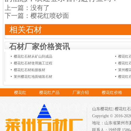
上一篇：没有了
下一篇：
樱花红喷砂面
相关石材
石材厂家价格资讯
樱花红石材从矿山到成品
樱花红
樱花红石材使用施工过程
樱花红
樱花红石材粘接板材
莱州樱
莱州樱花红地面铺装石材
樱花红
樱花红
樱花红产品
厂家介绍
樱花红价格
山东樱花红
|
樱花红石
Copyright © 201
地址：山东省莱州市夏邱
联系人：沙经理 158640