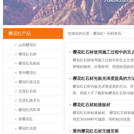
樱花红产品
您现在的位置：
樱花红
>
石材资讯
山东樱花红
樱花红石材使用施工过程中的五
樱花红石材
樱花红石材使用施工过程中的五点注意
樱花红花岗岩
鲜艳的颜色、好看纹理、坚固的花岗岩
莱州樱花红
樱花红石材光板光泽度提高的方
樱花红路沿石
樱花红石材光板光泽度提高的方法。经
五莲红石材
扰。很多人不了解影响樱花红石材光板
五莲红路牙石
樱花红石材粘接板材
樱花红挡车球
樱花红石材粘接板材。 樱花红石材粘
新樱花红
用后30分钟即可凝固；同时粘结强度
樱花红光面
莱州樱花红石材无缝安装