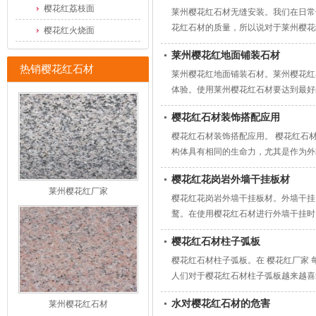
樱花红荔枝面
莱州樱花红石材无缝安装。我们在日常
花红石材的质量，所以说对于莱州樱花
樱花红火烧面
莱州樱花红地面铺装石材
热销樱花红石材
莱州樱花红地面铺装石材。莱州樱花红
体验。使用莱州樱花红石材要达到最好
樱花红石材装饰搭配应用
樱花红石材装饰搭配应用。 樱花红石
构体具有相同的生命力，尤其是作为外
樱花红花岗岩外墙干挂板材
莱州樱花红厂家
樱花红花岗岩外墙干挂板材。外墙干挂
鹜。在使用樱花红石材进行外墙干挂时
樱花红石材柱子弧板
樱花红石材柱子弧板。在 樱花红厂家
人们对于樱花红石材柱子弧板越来越喜
水对樱花红石材的危害
莱州樱花红石材