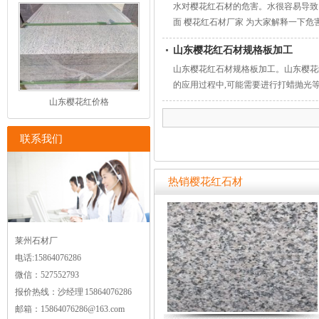
水对樱花红石材的危害。水很容易导致
面 樱花红石材厂家 为大家解释一下危
山东樱花红石材规格板加工
山东樱花红石材规格板加工。山东樱花
的应用过程中,可能需要进行打蜡抛光
山东樱花红价格
联系我们
热销樱花红石材
莱州石材厂
电话:15864076286
微信：527552793
报价热线：沙经理 15864076286
邮箱：15864076286@163.com