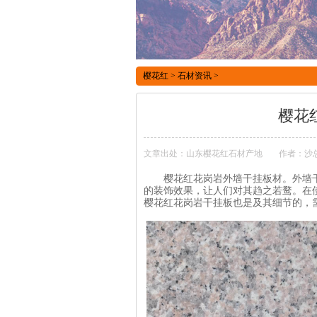
樱花红
>
石材资讯
>
樱花
文章出处：山东樱花红石材产地
作者：沙总【
樱花红花岗岩外墙干挂板材。外墙干
的装饰效果，让人们对其趋之若鹜。在
樱花红花岗岩干挂板也是及其细节的，