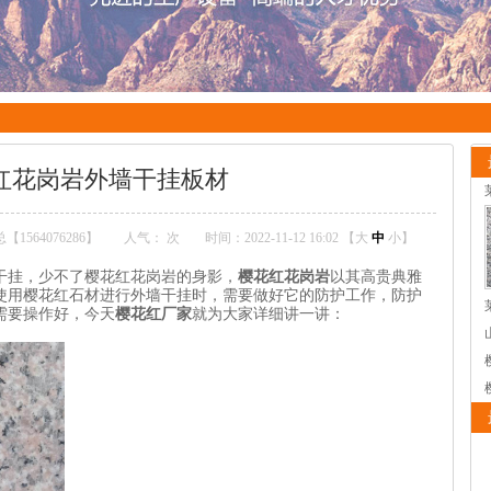
红花岗岩外墙干挂板材
1564076286】
人气：
次
时间：2022-11-12 16:02 【
大
中
小
】
挂，少不了樱花红花岗岩的身影，
樱花红花岗岩
以其高贵典雅
使用樱花红石材进行外墙干挂时，需要做好它的防护工作，防护
需要操作好，今天
樱花红厂家
就为大家详细讲一讲：