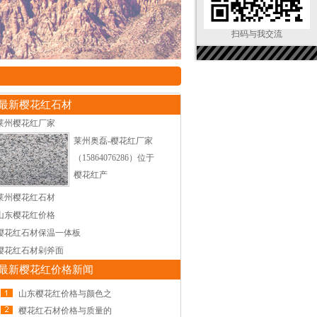
扫码与我交流
最新樱花红石材
莱州樱花红厂家
莱州奥磊-樱花红厂家
（15864076286）位于
樱花红产
莱州樱花红石材
山东樱花红价格
樱花红石材保温一体板
樱花红石材剁斧面
最新樱花红价格新闻
山东樱花红价格与颜色之
樱花红石材价格与质量的