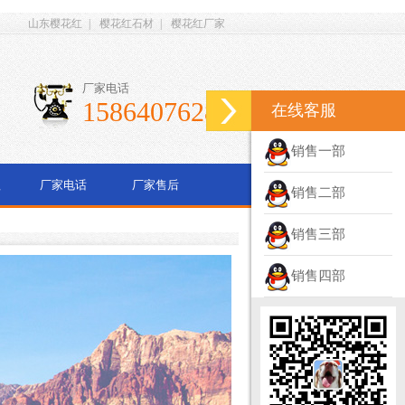
山东樱花红
|
樱花红石材
|
樱花红厂家
厂家电话
15864076286
在线客服
销售一部
程
厂家电话
厂家售后
销售二部
销售三部
销售四部