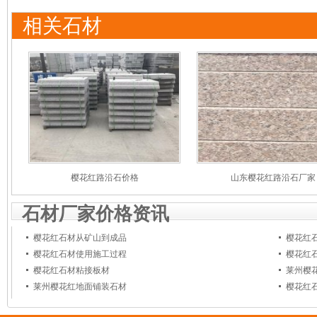
相关石材
樱花红路沿石价格
山东樱花红路沿石厂家
石材厂家价格资讯
樱花红石材从矿山到成品
樱花红
樱花红石材使用施工过程
樱花红
樱花红石材粘接板材
莱州樱
莱州樱花红地面铺装石材
樱花红