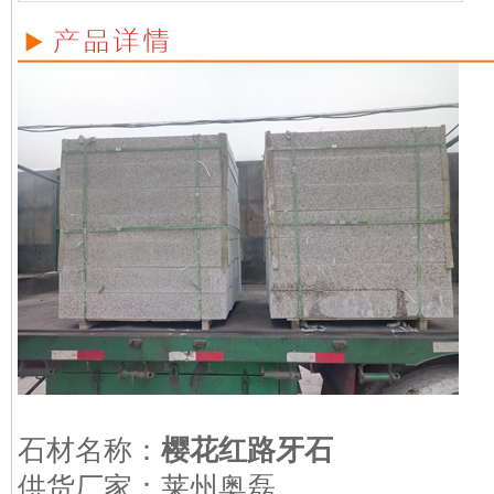
石材名称：
樱花红路牙石
供货厂家：莱州奥磊