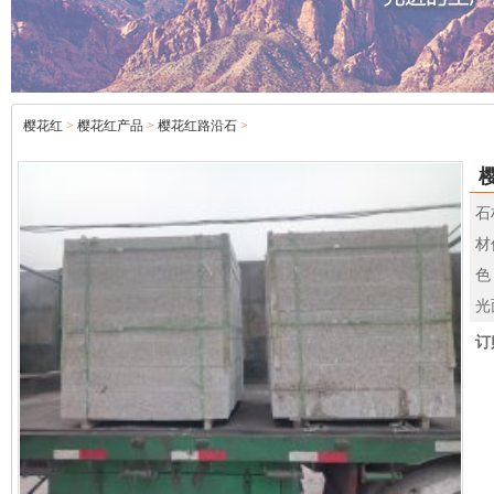
樱花红
>
樱花红产品
>
樱花红路沿石
>
石
材
色
光
订