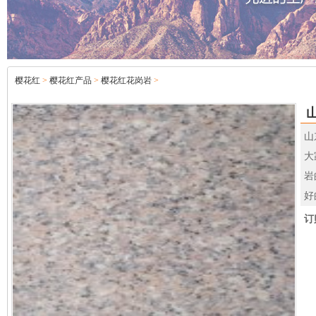
樱花红
>
樱花红产品
>
樱花红花岗岩
>
山
大
岩
好
订